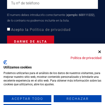
El numero debes introducirlo correctamente (
ejemplo: 600111222
),
de lo contrario no podremos incluirte en la lista.
Acepto la
Política de privacidad
DARME DE ALTA
Política de privacidad
Distinción turística desde
Utilizamos cookies
2023
Podemos utilizarlas para el análisis de los datos de nuestros visitantes, para
mejorar nuestro sitio web, mostrar contenido personalizado y brindarle una
excelente experiencia en el sitio web. Para obtener más información sobre las
cookies que utilizamos, abre los ajustes.
Política de privacidad
Política de cookies
ACEPTAR TODO
RECHAZAR
Aviso legal