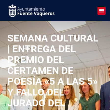
SEMANA CULTURAL
| ENTREGA DEL
PREMIO DEL
CERTAMEN DE
POESÍA «5 A LAS 5»
Y FALLO DEL
JURADO DEL