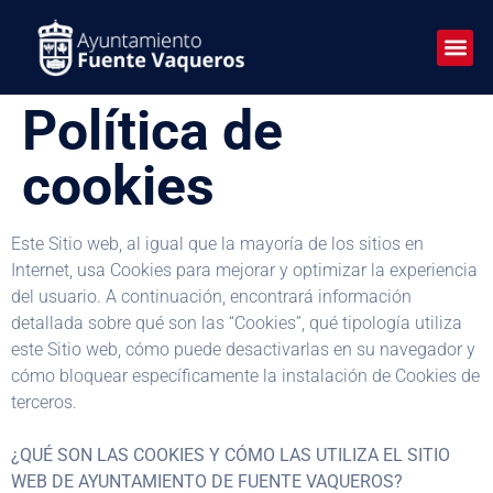
Política de
cookies
Este Sitio web, al igual que la mayoría de los sitios en
Internet, usa Cookies para mejorar y optimizar la experiencia
del usuario. A continuación, encontrará información
detallada sobre qué son las “Cookies”, qué tipología utiliza
este Sitio web, cómo puede desactivarlas en su navegador y
cómo bloquear específicamente la instalación de Cookies de
terceros.
¿QUÉ SON LAS COOKIES Y CÓMO LAS UTILIZA EL SITIO
WEB DE AYUNTAMIENTO DE FUENTE VAQUEROS?