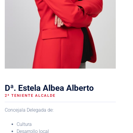
Dª. Estela Albea Alberto
2ª TENIENTE ALCALDE
Concejala Delegada de:
Cultura
Desarrollo local