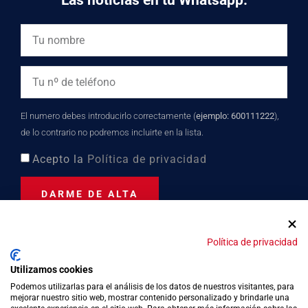
Las noticias en tu Whatsapp:
El numero debes introducirlo correctamente (
ejemplo: 600111222
),
de lo contrario no podremos incluirte en la lista.
Acepto la
Política de privacidad
DARME DE ALTA
Política de privacidad
Distinción turística desde
Utilizamos cookies
2023
Podemos utilizarlas para el análisis de los datos de nuestros visitantes, para
mejorar nuestro sitio web, mostrar contenido personalizado y brindarle una