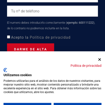
El numero debes introducirlo correctamente (
ejemplo: 600111222
),
de lo contrario no podremos incluirte en la lista.
Acepto la
Política de privacidad
DARME DE ALTA
Política de privacidad
Distinción turística desde
Utilizamos cookies
2023
Podemos utilizarlas para el análisis de los datos de nuestros visitantes, para
mejorar nuestro sitio web, mostrar contenido personalizado y brindarle una
excelente experiencia en el sitio web. Para obtener más información sobre las
cookies que utilizamos, abre los ajustes.
Política de privacidad
Política de cookies