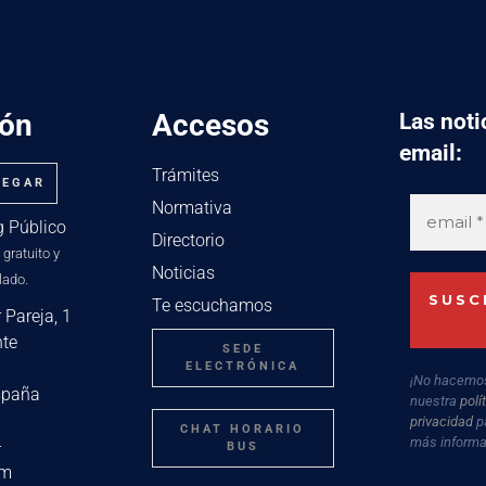
ión
Accesos
Las noti
email:
Trámites
LEGAR
Normativa
g Público
Directorio
 gratuito y
Noticias
lado.
Te escuchamos
 Pareja, 1
nte
SEDE
ELECTRÓNICA
¡No hacemo
spaña
nuestra
polí
privacidad
p
CHAT HORARIO
más informa
-
BUS
om