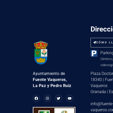
Direcc
CÓMO L
Parkin
Céntrico,
videovigi
Plaza Doctor
Ayuntamiento de
18340 | Fue
Fuente Vaqueros,
Vaqueros
La Paz y Pedro Ruiz
Granada | E
info@fuente
vaqueros.c