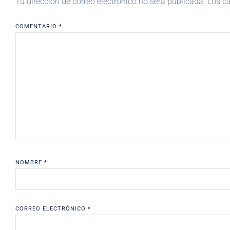
Tu dirección de correo electrónico no será publicada.
Los c
COMENTARIO
*
NOMBRE
*
CORREO ELECTRÓNICO
*