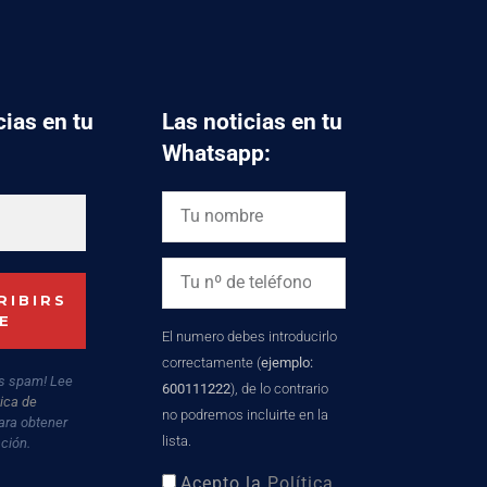
cias en tu
Las noticias en tu
Whatsapp:
El numero debes introducirlo
correctamente (
ejemplo:
s spam! Lee
600111222
), de lo contrario
tica de
no podremos incluirte en la
ara obtener
lista.
ción.
Acepto la
Política