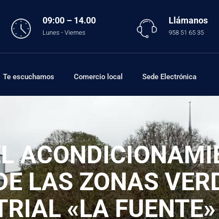
09:00 – 14.00
Llámanos
Lunes - Viernes
958 51 65 35
Te escuchamos
Comercio local
Sede Electrónica
DEL ACONDICIONAMI
DE LAS ZONAS VER
RIAL «LA FUENTE»