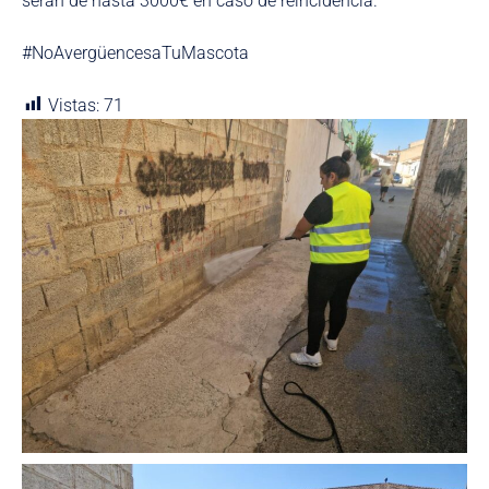
serán de hasta 3000€ en caso de reincidencia.
#NoAvergüencesaTuMascota
Vistas:
71