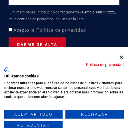
El numero debes introducirlo correctamente (
ejemplo: 600111222
),
de lo contrario no podremos incluirte en la lista.
Acepto la
Política de privacidad
DARME DE ALTA
Política de privacidad
Distinción turística desde
Utilizamos cookies
2023
Podemos utilizarlas para el análisis de los datos de nuestros visitantes, para
mejorar nuestro sitio web, mostrar contenido personalizado y brindarle una
excelente experiencia en el sitio web. Para obtener más información sobre las
cookies que utilizamos, abre los ajustes.
Política de privacidad
Política de cookies
ACEPTAR TODO
RECHAZAR
Aviso legal
NO, AJUSTAR