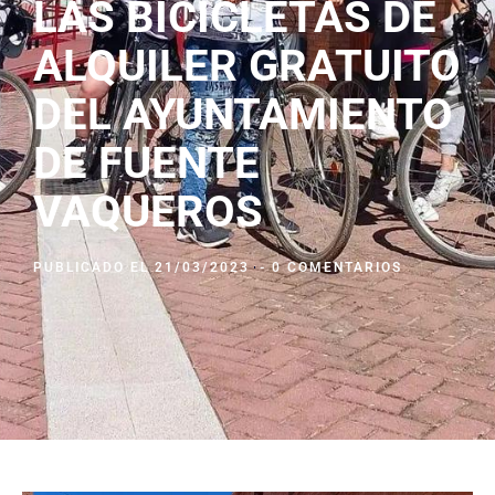
LAS BICICLETAS DE
ALQUILER GRATUITO
DEL AYUNTAMIENTO
DE FUENTE
VAQUEROS
PUBLICADO EL
21/03/2023
-
0 COMENTARIOS