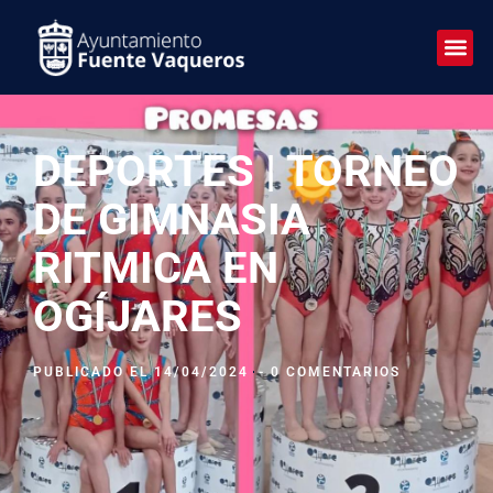
DEPORTES | TORNEO
DE GIMNASIA
RITMICA EN
OGÍJARES
PUBLICADO EL
14/04/2024
-
0 COMENTARIOS