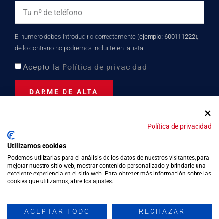
El numero debes introducirlo correctamente (
ejemplo: 600111222
),
de lo contrario no podremos incluirte en la lista.
Acepto la
Política de privacidad
DARME DE ALTA
Política de privacidad
Distinción turística desde
Utilizamos cookies
2023
Podemos utilizarlas para el análisis de los datos de nuestros visitantes, para
mejorar nuestro sitio web, mostrar contenido personalizado y brindarle una
excelente experiencia en el sitio web. Para obtener más información sobre las
cookies que utilizamos, abre los ajustes.
Política de privacidad
Política de cookies
ACEPTAR TODO
RECHAZAR
Aviso legal