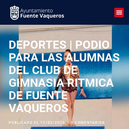
DEPORTES | PODIO
PARA LAS ALUMNAS
DEL CLUB DE
GIMNASIA RITMICA
DE FUENTE
VAQUEROS
PUBLICADO EL
17/02/2025
-
0 COMENTARIOS