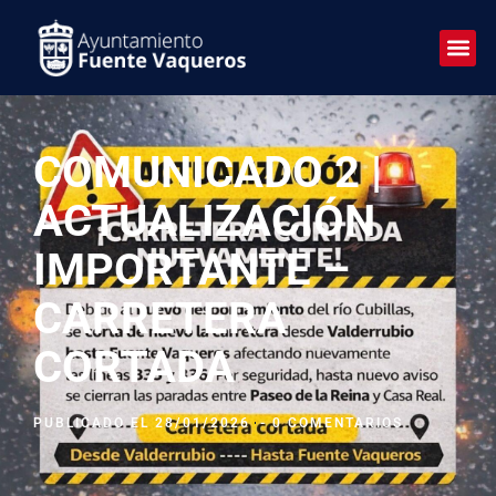
COMUNICADO 2 |
ACTUALIZACIÓN
IMPORTANTE –
CARRETERA
CORTADA
PUBLICADO EL
28/01/2026
-
0 COMENTARIOS