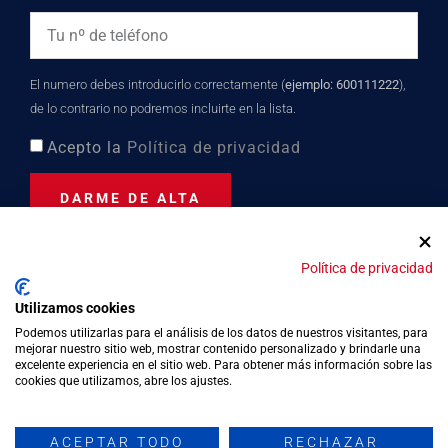
El numero debes introducirlo correctamente (
ejemplo: 600111222
),
de lo contrario no podremos incluirte en la lista.
Acepto la
Política de privacidad
DARME DE ALTA
Política de privacidad
Distinción turística desde
Utilizamos cookies
2023
Podemos utilizarlas para el análisis de los datos de nuestros visitantes, para
mejorar nuestro sitio web, mostrar contenido personalizado y brindarle una
excelente experiencia en el sitio web. Para obtener más información sobre las
cookies que utilizamos, abre los ajustes.
Política de privacidad
Política de cookies
ACEPTAR TODO
RECHAZAR