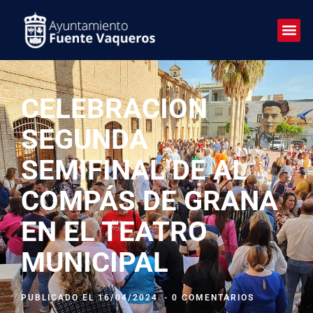
CELEBRACION
SEGUNDA
SEMIFINAL DE AL
COMPÁS DE GRANA
EN EL TEATRO
MUNICIPAL
PUBLICADO EL
16/04/2024
-
0 COMENTARIOS