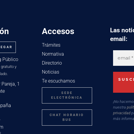
ión
Accesos
Las noti
email:
Trámites
LEGAR
Normativa
g Público
Directorio
 gratuito y
Noticias
lado.
Te escuchamos
 Pareja, 1
nte
SEDE
ELECTRÓNICA
¡No hacemo
spaña
nuestra
polí
privacidad
p
CHAT HORARIO
más informa
-
BUS
om