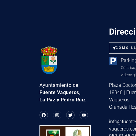
Direcc
CÓMO L
Parkin
Céntrico,
videovigi
Plaza Doctor
Ayuntamiento de
18340 | Fue
Fuente Vaqueros,
Vaqueros
La Paz y Pedro Ruiz
Granada | E
info@fuente
vaqueros.c