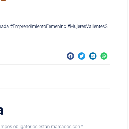
nada #EmprendimientoFemenino #MujeresValientesSi
a
ampos obligatorios están marcados con
*