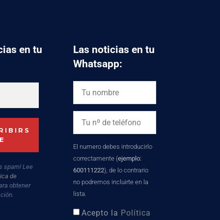
cias en tu
Las noticias en tu
Whatsapp:
El numero debes introducirlo
correctamente (
ejemplo:
s spam! Lee
600111222
), de lo contrario
tica de
no podremos incluirte en la
ara obtener
lista.
ción.
Acepto la
Política