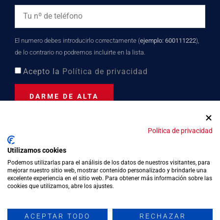
El numero debes introducirlo correctamente (
ejemplo: 600111222
),
de lo contrario no podremos incluirte en la lista.
Acepto la
Política de privacidad
DARME DE ALTA
Política de privacidad
Distinción turística desde
Utilizamos cookies
2023
Podemos utilizarlas para el análisis de los datos de nuestros visitantes, para
mejorar nuestro sitio web, mostrar contenido personalizado y brindarle una
excelente experiencia en el sitio web. Para obtener más información sobre las
cookies que utilizamos, abre los ajustes.
Política de privacidad
Política de cookies
ACEPTAR TODO
RECHAZAR