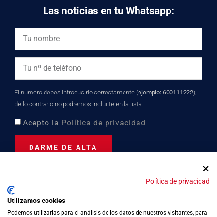
Las noticias en tu Whatsapp:
El numero debes introducirlo correctamente (
ejemplo: 600111222
),
de lo contrario no podremos incluirte en la lista.
Acepto la
Política de privacidad
DARME DE ALTA
Política de privacidad
Distinción turística desde
Utilizamos cookies
2023
Podemos utilizarlas para el análisis de los datos de nuestros visitantes, para