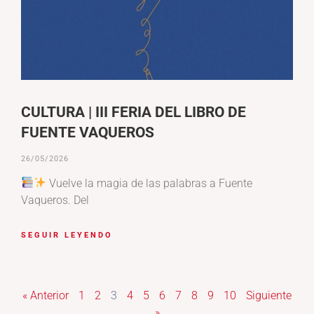
CULTURA | III FERIA DEL LIBRO DE
FUENTE VAQUEROS
26/05/2026
Vuelve la magia de las palabras a Fuente
Vaqueros. Del
SEGUIR LEYENDO
« Anterior
1
2
3
4
5
6
7
8
9
10
Siguiente
»